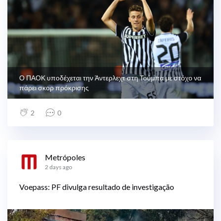
Ο ΠΑΟΚ υποδέχεται την Άντερλεχτ στη Τούμπα με στόχο να
πάρει σκορ πρόκρισης
2
0
Metrópoles
2 days ago
Voepass: PF divulga resultado de investigação