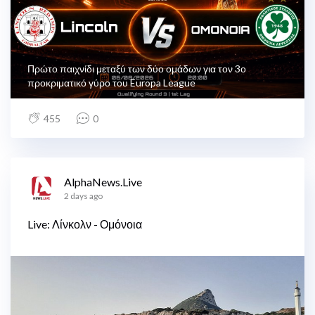
Πρώτο παιχνίδι μεταξύ των δύο ομάδων για τον 3ο
προκριματικό γύρο του Europa League
455
0
AlphaNews.Live
2 days ago
Live: Λίνκολν - Ομόνοια