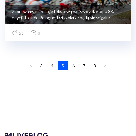
Zapraszamy na relację tekstową na żywo z 4. etapu 83.
edycji Tour de Pologne. Dziś kolarze będą się ścigali z
Żagania do Karpacza, a zatem wjeżdżamy w góry!
53
0
3
4
5
6
7
8