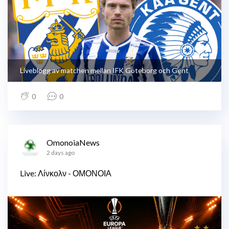
Liveblogg av matchen mellan IFK Göteborg och Gent
0
0
OmonoiaNews
2 days ago
Live: Λίνκολν - ΟΜΟΝΟΙΑ