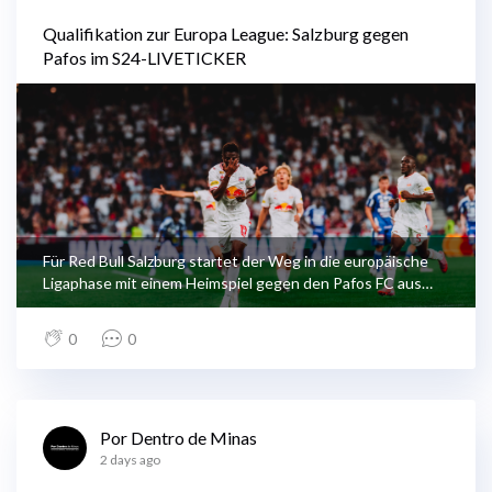
Qualifikation zur Europa League: Salzburg gegen
Pafos im S24-LIVETICKER
Für Red Bull Salzburg startet der Weg in die europäische
Ligaphase mit einem Heimspiel gegen den Pafos FC aus
Zypern. Am Donnerstag wollen die Bullen im Hinspiel der
dritten Qualifikationsrunde zur Fußball-Europa-League in
0
0
Wals-Siezenheim vorlegen. Wir berichten ab 18.50 Uhr
LIVE.
Por Dentro de Minas
2 days ago