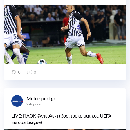
0
0
Metrosport.gr
2 days ago
LIVE: ΠΑΟΚ-Άντερλεχτ (3ος προκριματικός UEFA
Europa League)