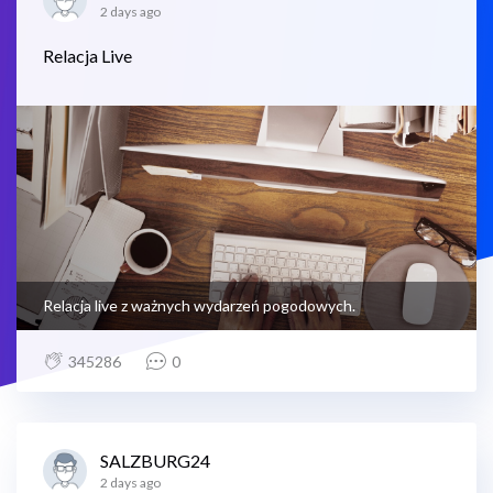
2 days ago
Relacja Live
Relacja live z ważnych wydarzeń pogodowych.
345286
0
SALZBURG24
2 days ago