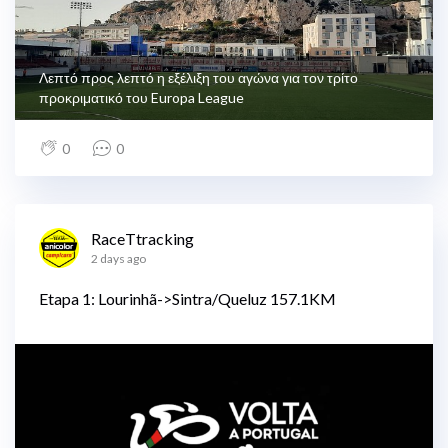
Λεπτό προς λεπτό η εξέλιξη του αγώνα για τον τρίτο
προκριματικό του Europa League
0
0
RaceTtracking
2 days ago
Etapa 1: Lourinhã->Sintra/Queluz 157.1KM