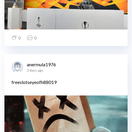
0
0
anermula1976
3 days ago
freeslotseyeofh88019