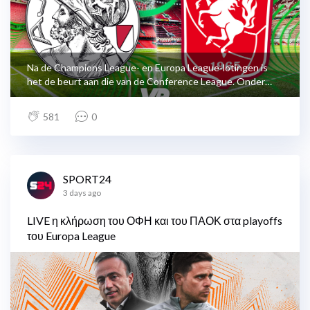
Na de Champions League- en Europa League-lotingen is
het de beurt aan die van de Conference League. Onder
meer Ajax en FC Twente gaan vanaf 14.00 uur de koker in
en krijgen meer duidelijkheid over de eventuele
581
0
tegenstanders in de play-offs. VoetbalPrimeur doet live
verslag van alle ontwikkelingen.
SPORT24
3 days ago
LIVE η κλήρωση του ΟΦΗ και του ΠΑΟΚ στα playoffs
του Europa League