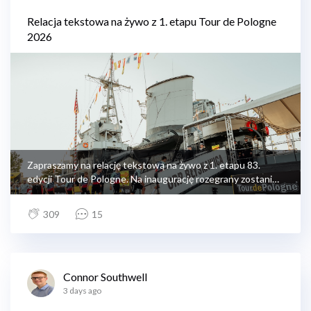
Relacja tekstowa na żywo z 1. etapu Tour de Pologne
2026
Zapraszamy na relację tekstową na żywo z 1. etapu 83.
edycji Tour de Pologne. Na inaugurację rozegrany zostanie
długi na 234,2 km etap z Gdyni do Koszalina.
309
15
Connor Southwell
3 days ago