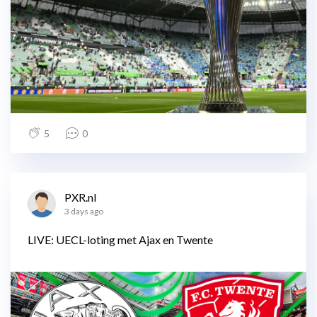
5
0
PXR.nl
3 days ago
LIVE: UECL-loting met Ajax en Twente