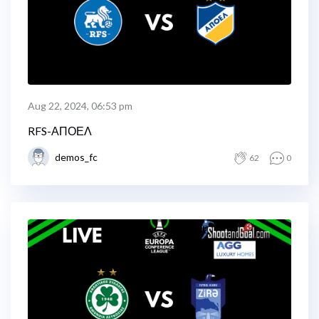
Aug 22, 2024, 06:53 pm
RFS-ΑΠΟΕΛ
demos_fc
62
0