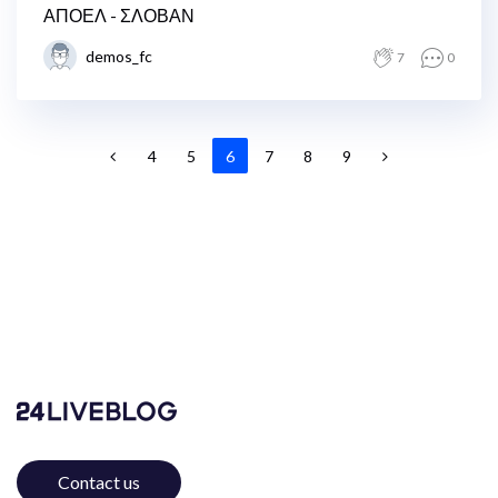
ΑΠΟΕΛ - ΣΛΟΒΑΝ
demos_fc
7
0
4
5
6
7
8
9
Contact us