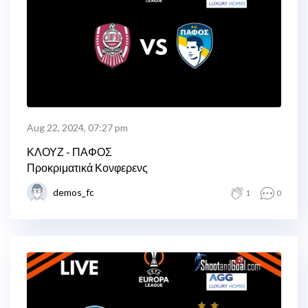
Aug 22, 2024, 07:27 pm
ΚΛΟΥΖ - ΠΑΦΟΣ
Προκριματικά Κονφερενς
demos_fc
1
0