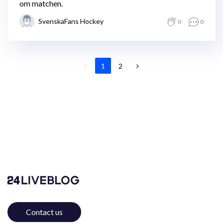
om matchen.
SvenskaFans Hockey
0
0
1
2
Contact us