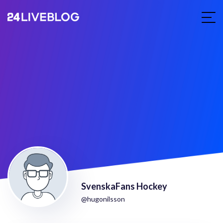
SvenskaFans Hockey
@hugonilsson