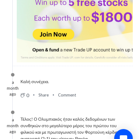
Καλή συνέχεια.
a
month
ago
0
Share
Comment
Τέλος! Ο Ολυμπιακός ήταν καλός δεδομένων των
a
συνθηκών στο μεγαλύτερο μέρος του πρώτου του
month
ago
φιλικού και με πρωταγωνιστή τον Φορτούνη κέρδισε με
ανατροπή (2-1) την «έτοιμη» Ρακόφ...