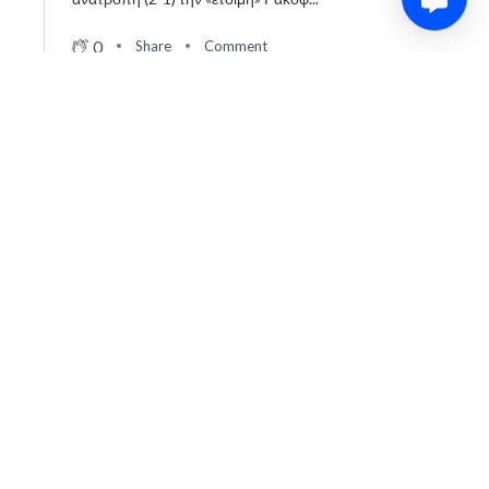
0
Share
Comment
Μετά το γύρισμα του Φορτούνη, ο Ουκρανός με διπλή
a
προσπάθεια διαμορφώνει το τελικό 2-1 στο 93΄.
month
ago
0
Share
Comment
Γκολ για τον Ολυμπιακό. Ο Γιάρεμτσουκ κάνει το 2-1!
a
month
ago
7
Share
Comment
Ο Φορτούνης απευθείας στα δίχτυα και 1-1!
a
month
ago
8
Share
Comment