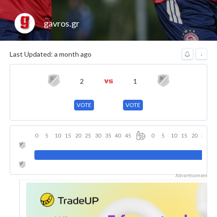
gavros.gr
Last Updated: a month ago
↓
2
1
VOTE
VOTE
0
5
10
15
20
25
30
35
40
45
0
5
10
15
20
25
3
Advertisement