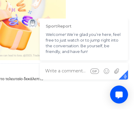
το τελευταίο δεκάλεπτο
στο ριμπάουντ σκόραρε για