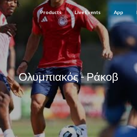
Products
Live Events
App
Ολυμπιακός - Ράκοβ