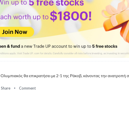
 Ολυμπιακός θα επικρατήσει με 2-1 της Ράκοβ, κάνοντας την ανατροπή σ
Share
Comment
υμπιακός
ου Φορτούνη από τα αριστερά, κεφαλιά του Γιάρεμτσουκ στο δοκάρι και 