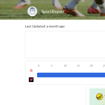
SportReport
Last Updated: a month ago
0
5
10
15
20
2