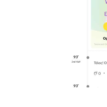
93′
2nd Half
Τέλος! Ο
0
93′
Ολ
2nd Half
Σέντρα τ
το 2-1!