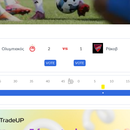
Ολυμπιακός
2
1
Ράκοβ
VOTE
VOTE
5
30
35
40
45
0
5
10
15