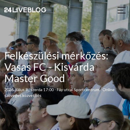
Felkészülési mérkőzés:
Vasas FC - Kisvárda
Master Good
2026. július 8., szerda 17:00 - Fáy utcai Sportcentrum - Online
szöveges közvetítés