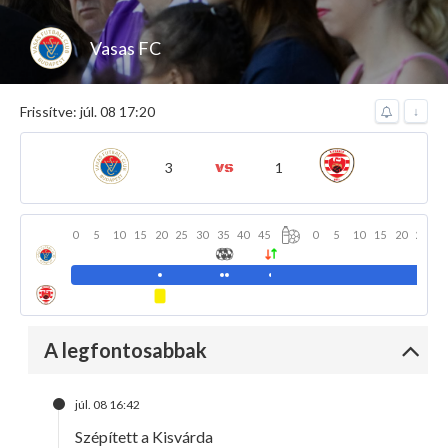
Vasas FC
Frissítve: júl. 08 17:20
↓
3
1
0
5
10
15
20
25
30
35
40
45
0
5
10
15
20
25
3
A legfontosabbak
júl. 08 16:42
Szépített a Kisvárda