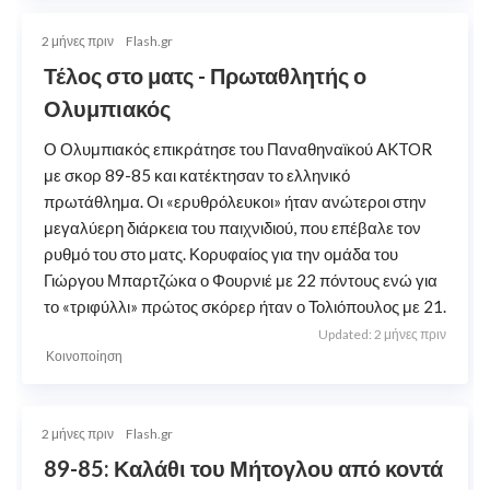
2 μήνες πριν
Flash.gr
Τέλος στο ματς - Πρωταθλητής ο
Ολυμπιακός
Ο Ολυμπιακός επικράτησε του Παναθηναϊκού AKTOR
με σκορ 89-85 και κατέκτησαν το ελληνικό
πρωτάθλημα. Οι «ερυθρόλευκοι» ήταν ανώτεροι στην
μεγαλύερη διάρκεια του παιχνιδιού, που επέβαλε τον
ρυθμό του στο ματς. Κορυφαίος για την ομάδα του
Γιώργου Μπαρτζώκα ο Φουρνιέ με 22 πόντους ενώ για
το «τριφύλλι» πρώτος σκόρερ ήταν ο Τολιόπουλος με 21.
Updated: 2 μήνες πριν
Κοινοποίηση
2 μήνες πριν
Flash.gr
89-85: Καλάθι του Μήτογλου από κοντά