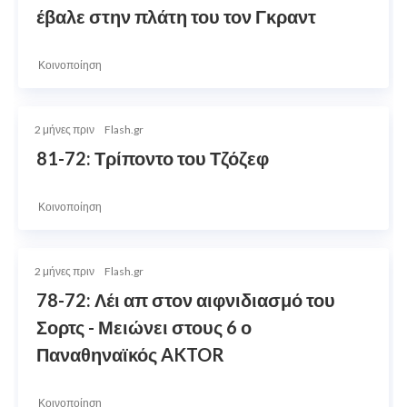
έβαλε στην πλάτη του τον Γκραντ
Κοινοποίηση
2 μήνες πριν
Flash.gr
81-72: Τρίποντο του Τζόζεφ
Κοινοποίηση
2 μήνες πριν
Flash.gr
78-72: Λέι απ στον αιφνιδιασμό του
Σορτς - Μειώνει στους 6 ο
Παναθηναϊκός AKTOR
Κοινοποίηση