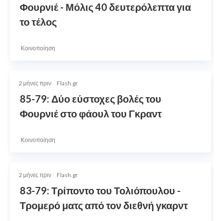
Φουρνιέ - Μόλις 40 δευτερόλεπτα για
το τέλος
Κοινοποίηση
2 μήνες πριν
Flash.gr
85-79: Δύο εύστοχες βολές του
Φουρνιέ στο φάουλ του Γκραντ
Κοινοποίηση
2 μήνες πριν
Flash.gr
83-79: Τρίποντο του Τολιόπουλου -
Τρομερό ματς από τον διεθνή γκαρντ