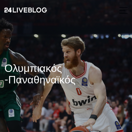
Ολυμπιακός
-Παναθηναϊκός