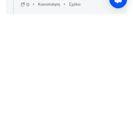
0
Κοινοποίηση
Σχόλιο
2 μήνες πριν
DPG Group
Το box score του αγώνα