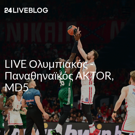
LIVE Ολυμπιακός -
Παναθηναϊκός AKTOR,
MD5