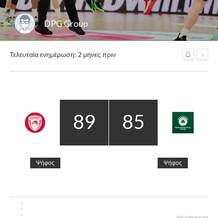
DPG Group
Τελευταία ενημέρωση: 2 μήνες πριν
↓
89
85
Ψήφος
Ψήφος
Advertisement