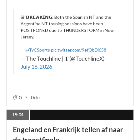
🚨 𝗕𝗥𝗘𝗔𝗞𝗜𝗡𝗚: Both the Spanish NT and the
Argentine NT training sessions have been
POSTPONED due to THUNDERSTORM in New
Jersey.
—
@TyCSports
pic.twitter.com/9efObDi658
— The Touchline | 𝐓 (@TouchlineX)
July 18, 2026
0
Delen
15:04
Engeland en Frankrijk tellen af naar
de troostfinale