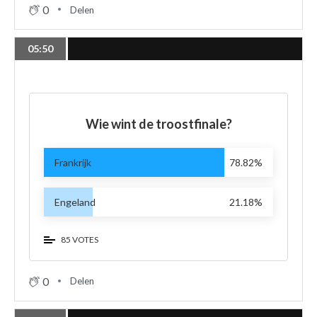
0
Delen
05:50
Wie wint de troostfinale?
Frankrijk
78.82%
Engeland
21.18%
85 VOTES
0
Delen