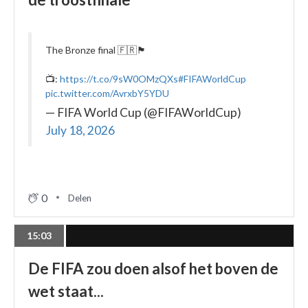
The Bronze final 🇫🇷🏴󠁧󠁢󠁥󠁮󠁧󠁿
📺:
https://t.co/9sW0OMzQXs
#FIFAWorldCup
pic.twitter.com/AvrxbY5YDU
— FIFA World Cup (@FIFAWorldCup)
July 18, 2026
0
Delen
15:03
De FIFA zou doen alsof het boven de
wet staat...