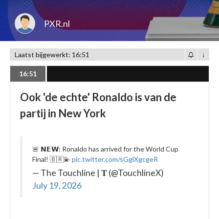
PXR.nl
Laatst bijgewerkt: 16:51
↓
16:51
Ook 'de echte' Ronaldo is van de
partij in New York
🚨 𝗡𝗘𝗪: Ronaldo has arrived for the World Cup
Final! 🇧🇷💫
pic.twitter.com/sGglXgcgeR
— The Touchline | 𝐓 (@TouchlineX)
July 19, 2026