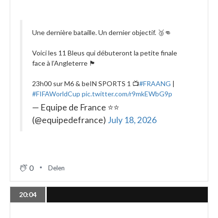
Une dernière bataille. Un dernier objectif. 🥉👊
Voici les 11 Bleus qui débuteront la petite finale
face à l’Angleterre 🏴󠁧󠁢󠁥󠁮󠁧󠁿
23h00 sur M6 & beIN SPORTS 1 📺
#FRAANG
|
#FIFAWorldCup
pic.twitter.com/r9mkEWbG9p
— Equipe de France ⭐⭐
(@equipedefrance)
July 18, 2026
0
Delen
20:04