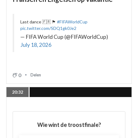
Last dance 🇫🇷 🏴󠁧󠁢󠁥󠁮󠁧󠁿
#FIFAWorldCup
pic.twitter.com/SDQ1gk0Je2
— FIFA World Cup (@FIFAWorldCup)
July 18, 2026
0
Delen
20:32
Wie wint de troostfinale?