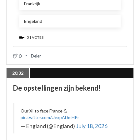
Frankrijk
Engeland
51 VOTES
0
Delen
20:32
De opstellingen zijn bekend!
Our XI to face France 💪
pic.twitter.com/UexpADmHPr
— England (@England)
July 18, 2026