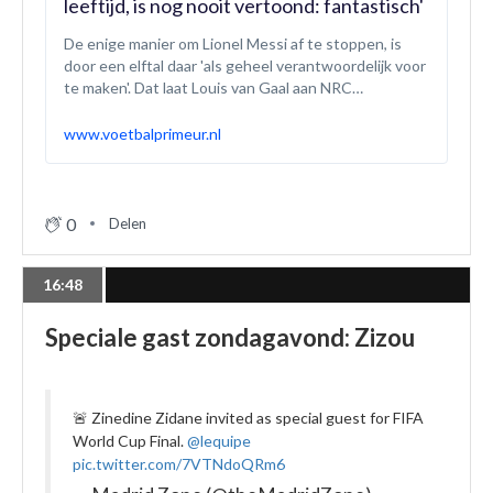
leeftijd, is nog nooit vertoond: fantastisch'
De enige manier om Lionel Messi af te stoppen, is
door een elftal daar 'als geheel verantwoordelijk voor
te maken'. Dat laat Louis van Gaal aan NRC
Handelsblad weten. De krant deed onder kenners en
trainers een rondvraag over de superster van
www.voetbalprimeur.nl
Argentinië.
0
Delen
16:48
Speciale gast zondagavond: Zizou
🚨 Zinedine Zidane invited as special guest for FIFA
World Cup Final.
@lequipe
pic.twitter.com/7VTNdoQRm6