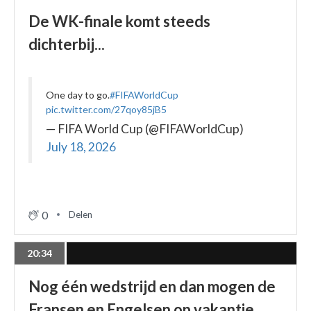
De WK-finale komt steeds
dichterbij...
One day to go.
#FIFAWorldCup
pic.twitter.com/27qoy85jB5
— FIFA World Cup (@FIFAWorldCup)
July 18, 2026
0
Delen
20:34
Nog één wedstrijd en dan mogen de
Fransen en Engelsen op vakantie