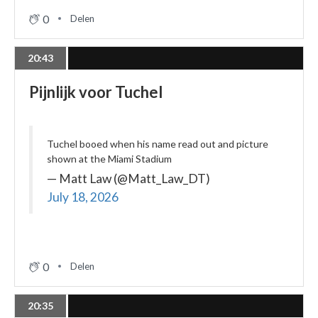
0
Delen
20:43
Pijnlijk voor Tuchel
Tuchel booed when his name read out and picture
shown at the Miami Stadium
— Matt Law (@Matt_Law_DT)
July 18, 2026
0
Delen
20:35