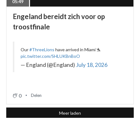
05:49
Engeland bereidt zich voor op
troostfinale
Our
#ThreeLions
have arrived in Miami 🛬
pic.twitter.com/SHLUKBnBoO
— England (@England)
July 18, 2026
0
Delen
Meer laden