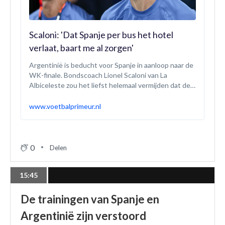
Scaloni: 'Dat Spanje per bus het hotel
verlaat, baart me al zorgen'
Argentinië is beducht voor Spanje in aanloop naar de
WK-finale. Bondscoach Lionel Scaloni van La
Albiceleste zou het liefst helemaal vermijden dat de
tegenstander zondagavond het veld opstapt in New
York. Vooral Lamine Yamal bezorgt hem kopzorgen.
www.voetbalprimeur.nl
0
Delen
15:45
De trainingen van Spanje en
Argentinië zijn verstoord