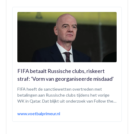
FIFA betaalt Russische clubs, riskeert
straf: 'Vorm van georganiseerde misdaad'
FIFA heeft de sanctiewetten overtreden met
betalingen aan Russische clubs tijdens het vorige
WK in Qatar. Dat blijkt uit onderzoek van Follow the
Money. De wereldvoetbalbond riskeert hiermee
strafvervolging.
www.voetbalprimeur.nl