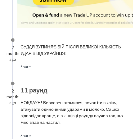
СУДДЯ ЗУПИНЯЄ БІЙ ПІСЛЯ ВЕЛИКОЇ КІЛЬКІСТЬ
2
УДАРІВ ВІД УКРАЇНЦЯ!
months
ago
Share
11 раунд
2
months
НОКДАУН! Верховен втомився, почав іти в клінч,
ago
атакувати одиночними ударами в молоко. Сашко
відповідав краще, а в кінцівці раунду влучив так, що
Ріко впав на настил.
Share