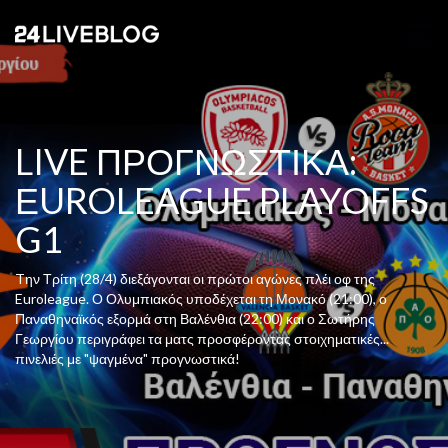
LIVE ΠΡΟΓΝΩΣΤΙΚΑ:
ΕUROLEAGUE PLAYOFFS
G1
Tην Τρίτη (28/4) διεξάγονται οι πρώτοι αγώνες πλέι οφ της
Euroleague. Ο Ολυμπιακός υποδέχεται τη Μονακό (21:00), ο
Παναθηναϊκός εξορμά στη Βαλένθια (22:00) και ο Σωτήρης
Γεωργίου περιγράφει τα ματς προσφέροντας στοιχηματικές...
πινελιές με "ψαγμένα" προγνωστικά!