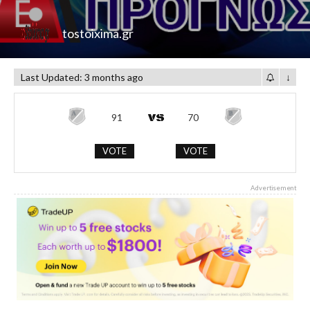
tostoixima.gr
Last Updated: 3 months ago
↓
91
70
VOTE
VOTE
Advertisement