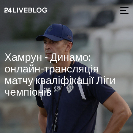
Хамрун - Динамо:
онлайн-трансляція
матчу кваліфікації Ліги
чемпіонів