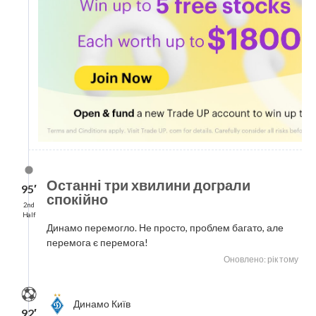
Останні три хвилини дограли
95′
спокійно
2nd
Half
Динамо перемогло. Не просто, проблем багато, але
перемога є перемога!
Оновлено: рік тому
Динамо Київ
92′