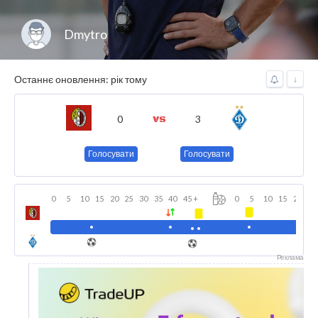
Dmytro
Останнє оновлення: рік тому
↓
0
3
Голосувати
Голосувати
0
5
10
15
20
25
30
35
40
45
+
0
5
10
15
20
25
Реклама