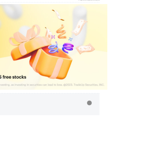
ив, але Усик вже через секунду своїм
тилі рингу!