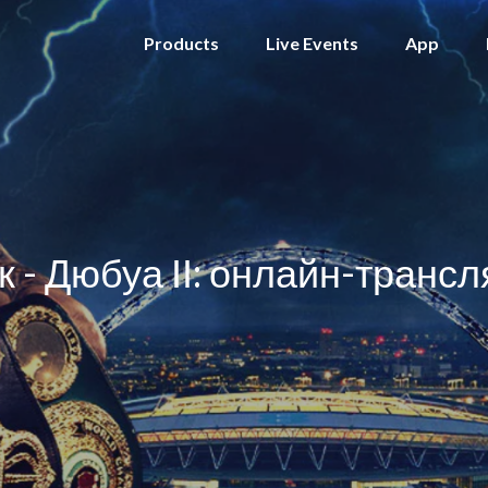
Products
Live Events
App
к - Дюбуа ІІ: онлайн-трансл