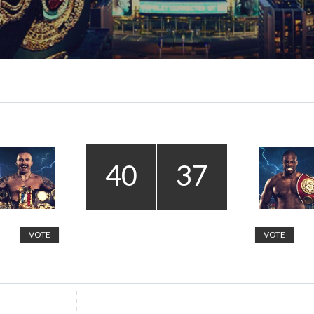
40
37
VOTE
VOTE