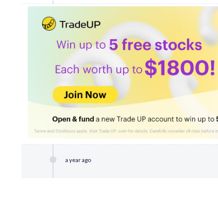
a year ago
Дюбуа затис Олександра в кутку і непогано влуч
ударом відповів так, що Даніель опинився на нас