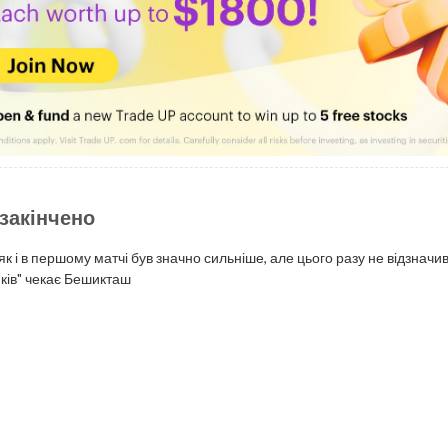
закінчено
к і в першому матчі був значно сильніше, але цього разу не відзначи
иків" чекає Бешикташ
ини додав арбітр.