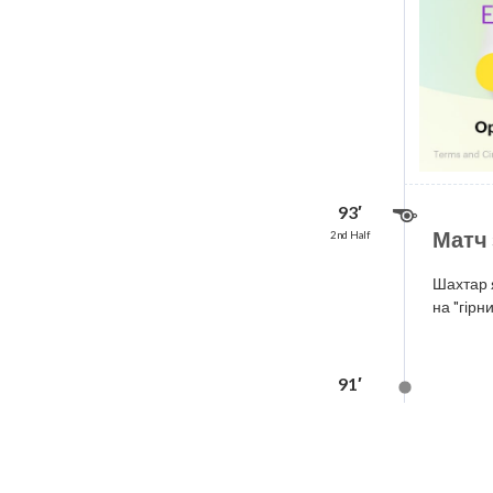
93′
Матч 
2nd Half
Шахтар я
на "гірн
91′
2nd Half
Три хвил
88′