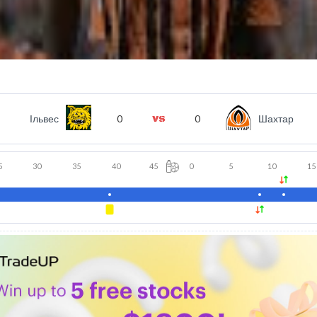
Ільвес
0
0
Шахтар
5
30
35
40
45
0
5
10
15