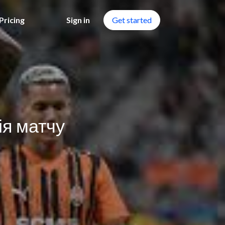
Pricing
Sign in
Get started
ія матчу