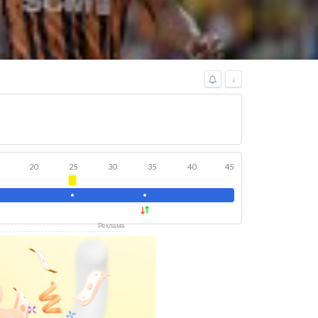
↓
20
25
30
35
40
45
Реклама