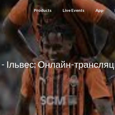
Products
Live Events
App
- Ільвес: Онлайн-трансляц