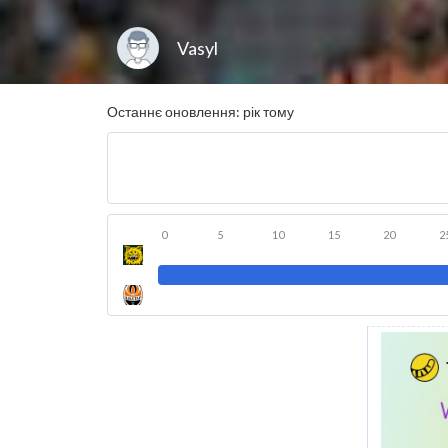
Vasyl
Останнє оновлення: рік тому
0
5
10
15
20
2