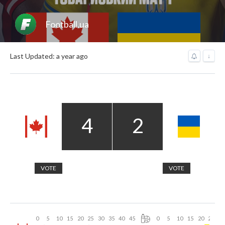
Football.ua
Last Updated: a year ago
↓
4
2
VOTE
VOTE
0
5
10
15
20
25
30
35
40
45
0
5
10
15
20
25
30