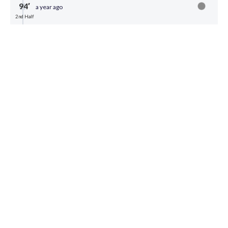
94′
a year ago
2nd Half
Закінчується матч
Ну хоч не розгром
92′
a year ago
2nd Half
Україна
ГООООООООООООЛ
Зінченко з пенальті забив