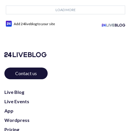
LOAD MORE
Add 24liveblog to your site
Contact us
Live Blog
Live Events
App
Wordpress
Pricing