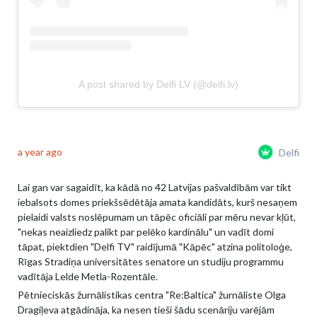
A post shared by Delfi LV (@delfi.lv)
a year ago
Delfi
Lai gan var sagaidīt, ka kādā no 42 Latvijas pašvaldībām var tikt
iebalsots domes priekšsēdētāja amata kandidāts, kurš nesaņem
pielaidi valsts noslēpumam un tāpēc oficiāli par mēru nevar kļūt,
"nekas neaizliedz palikt par pelēko kardinālu" un vadīt domi
tāpat, piektdien "Delfi TV" raidījumā "Kāpēc"
atzina politoloģe,
Rīgas Stradiņa universitātes senatore un studiju programmu
vadītāja Lelde Metla-Rozentāle.
Pētnieciskās žurnālistikas centra "Re:Baltica" žurnāliste Olga
Dragiļeva atgādināja, ka nesen tieši šādu scenāriju varējām