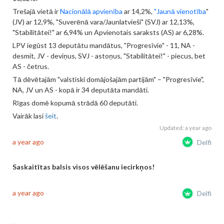
Trešajā vietā ir
Nacionālā apvienība
ar 14,2%,
"Jaunā vienotība
"
(JV) ar 12,9%, "Suverēnā vara/Jaunlatvieši" (SVJ) ar 12,13%,
"Stabilitātei!" ar 6,94% un Apvienotais saraksts (AS) ar 6,28%.
LPV iegūst 13 deputātu mandātus, "Progresīvie" - 11, NA -
desmit, JV - deviņus, SVJ - astoņus, "Stabilitātei!" - piecus, bet
AS - četrus.
Tā dēvētajām "valstiski domājošajām partijām" – "Progresīvie",
NA, JV un AS - kopā ir 34 deputāta mandāti.
Rīgas domē kopumā strādā 60 deputāti.
Vairāk lasi
šeit
.
Updated: a year ago
a year ago
Delfi
Saskaitītas balsis visos vēlēšanu iecirkņos!
a year ago
Delfi