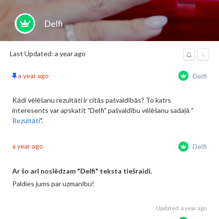
Delfi
Last Updated: a year ago
↓
a year ago
Delfi
Kādi vēlēšanu rezultāti ir citās pašvaldībās? To katrs
interesents var apskatīt "Delfi" pašvaldību vēlēšanu sadaļā "
Rezultāti
".
a year ago
Delfi
Ar šo arī noslēdzam "Delfi" teksta tiešraidi.
Paldies jums par uzmanību!
Updated: a year ago