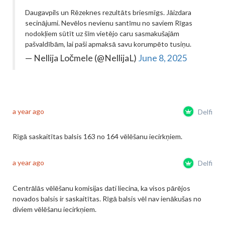
Daugavpils un Rēzeknes rezultāts briesmīgs. Jāizdara
secinājumi. Nevēlos nevienu santīmu no saviem Rīgas
nodokļiem sūtīt uz šīm vietējo caru sasmakušajām
pašvaldībām, lai paši apmaksā savu korumpēto tusiņu.
— Nellija Ločmele (@NellijaL)
June 8, 2025
a year ago
Delfi
Rīgā saskaitītas balsis 163 no 164 vēlēšanu iecirkņiem.
a year ago
Delfi
Centrālās vēlēšanu komisijas dati liecina, ka visos pārējos
novados balsis ir saskaitītas. Rīgā balsis vēl nav ienākušas no
diviem vēlēšanu iecirkņiem.