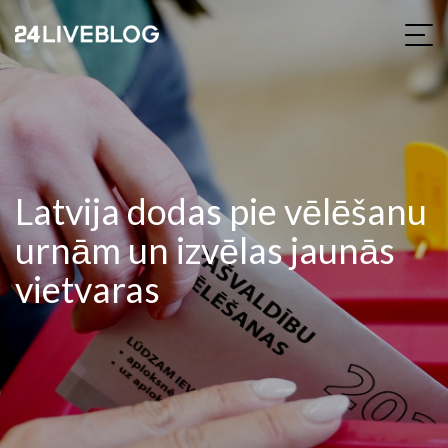
Latvija dodas pie vēlēšanu
urnām un izvēlas jaunās
vietvaras