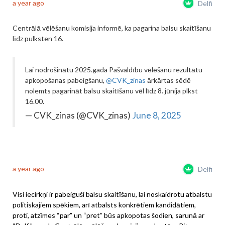
a year ago
Delfi
Centrālā vēlēšanu komisija informē, ka pagarina balsu skaitīšanu
līdz pulksten 16.
Lai nodrošinātu 2025.gada Pašvaldību vēlēšanu rezultātu
apkopošanas pabeigšanu,
@CVK_zinas
ārkārtas sēdē
nolemts pagarināt balsu skaitīšanu vēl līdz 8. jūnija plkst
16.00.
— CVK_zinas (@CVK_zinas)
June 8, 2025
a year ago
Delfi
Visi iecirkņi ir pabeiguši balsu skaitīšanu, lai noskaidrotu atbalstu
politiskajiem spēkiem, arī atbalsts konkrētiem kandidātiem,
proti, atzīmes “par” un “pret” būs apkopotas šodien, sarunā ar