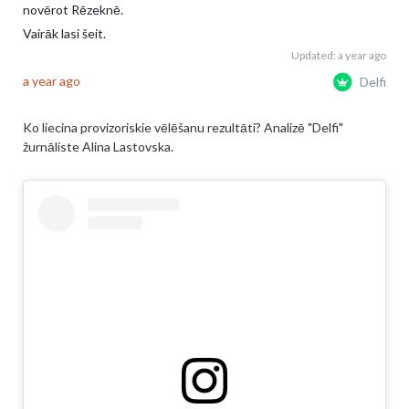
novērot Rēzeknē.
Vairāk lasi
šeit
.
Updated: a year ago
a year ago
Delfi
Ko liecina provizoriskie vēlēšanu rezultāti? Analizē "Delfi"
žurnāliste Alina Lastovska.