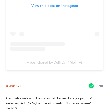
View this post on Instagram
A post shared by Delfi LV (@delfi.lv)
a year ago
Delfi
Centrālās vēlēšanu komisijas dati liecina, ka Rīgā par LPV
nobalsojuši 18,16%, bet par otro vietu - "Progresīvajiem" -
16,62%.