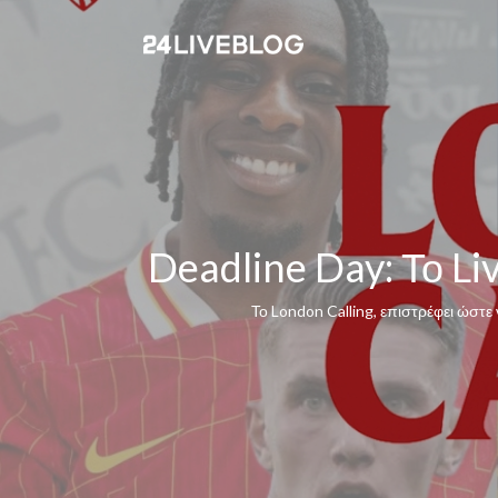
Deadline Day: Το Li
Το London Calling, επιστρέφει ώστε 