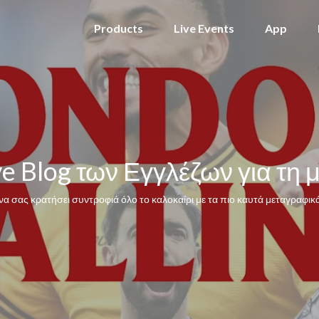
Products
Live Events
App
ve Blog των Εγγλέζων για τη
να σας κρατήσει συντροφιά όλο το καλοκαίρι με τα πιο καυτά μεταγραφικά 