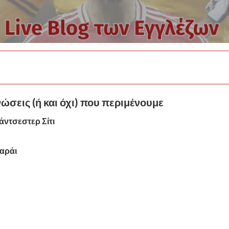
νώσεις (ή και όχι) που περιμένουμε
άντσεστερ Σίτι
σαράι