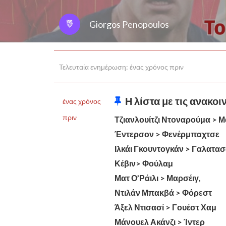
Giorgos Penopoulos
Τελευταία ενημέρωση: ένας χρόνος πριν
Η λίστα με τις ανακοι
ένας χρόνος
πριν
Τζιανλουίτζι Ντοναρούμα > Μ
Έντερσον > Φενέρμπαχτσε
Ιλκάι Γκουντογκάν > Γαλατα
Κέβιν> Φούλαμ
Ματ Ο’Ράιλι > Μαρσέιγ,
Ντιλάν Μπακβά > Φόρεστ
Άξελ Ντισασί > Γουέστ Χαμ
Μάνουελ Ακάνζι > Ίντερ