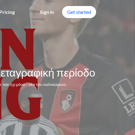
Pricing
Sign in
Get started
 μεταγραφική περίοδο
-και όχι μόνο - νέα του καλοκαιριού.