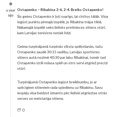
Ostapenko – Ribakina 2-6, 2-4. Breiks Ostapenko!
a year
ago
Šis geims Ostapenko ir ļoti svarīgs, lai cīnītos tālāk. Viņa
iegūst punktu pirmajā izspēlē, jo Ribakina trāpa tīklā.
Nākamajā izspēlē seko lielisks pretinieces sitiens stūrī,
kam Latvijas tenisiste netiek līdzi.
Geima turpinājumā turpinās sīksta spēkošanās, taču
Ostapenko zaudē 30:15 vadību, Latvijas sportistes
sitiens autā nozīmē 40:30 par labu Ribakinai, tomēr tad
Ostapenko izcili nolasa spēli un otro servi atgriež precīzi
stūrī.
Turpinājumā Ostapenko iegūst breikbumbu, jo ar
spēcīgiem sitieniem rada spiedienu uz Ribakinu. Savu
iespēju viņa beidzot izmanto pēc lieliski atgrieztas otrās
serves un meistarīga sitiena.
0