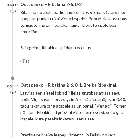
Ostapenko – Ribakina 2-6, 0-2
a year
ago
Ribakina nospēlē pārliecinoši serves geimā, Ostapenko
spēj gūt punktu tikai vienā izspēlē... Šobrīd Kazahstānas
tenisiste ir jūtami pārāka, kamēr latviete spēlē bez
emocijām.
Šajā geimā Ribakina izpildīja trīs eisus.
0
Ostapenko – Ribakina 2-6, 0-1. Breiks Ribakinai!
a year
ago
Latvijas tenisistei šobrīd ir lielas grūtības atrast savu
spēli. Viņa savas serves geimā nonāk iedzinējos ar 0:40,
taču rakstura cīņā atspēlējas un panāk "vienādi". Tomēr
pēc tam Ribakina atgriež latvietes otro servi, seko gara
izspēle, kurā pārāka ir kazahu tenisiste.
Pretiniece breika iespēju izmanto, jo lieliski noķert