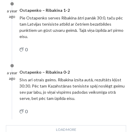
Ostapenko – Ribakina 1-2
a year
ago
Pie Ostapenko serves Ribakina ātri panāk 30:0, taču pēc
tam Latvijas tenisiste atbild ar četriem bezatbildes
punktiem un gūst uzvaru geimā. Tajā viņa izpilda arī pirmo
eisu.
0
Ostapenko – Ribakina 0-2
a year
ago
Sīvs arī otrais geims. Ribakina izsita autā, rezultāts kļūst
30:30. Pēc tam Kazahstānas tenisiste spēj noslēgt geimu
sev par labu, jo viņai vispirms padodas veiksmīga otrā
serve, bet pēc tam izpilda eisu.
0
LOAD MORE