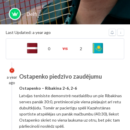
Delfi
Last Updated: a year ago
↓
0
2
Ostapenko piedzīvo zaudējumu
a year
ago
Ostapenko – Ribakina 2-6, 2-6
Latvijas tenisiste demonstrē neatlaidību un pie Ribakinas
serves panāk 30:0, pretiniecei pie viena pieļaujot arī retu
dubultkļūdu. Tomēr ar pacietīgu spēli Kazahstānas
sportiste atspēlējas un panāk mačbumbu (40:30), liekot
Ostapenko skriet no viena laukuma uz otru, bet pēc tam
pārliecinoši noslēdz spēli.