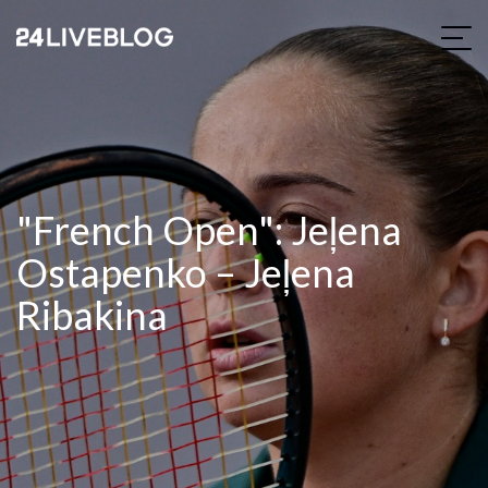
"French Open": Jeļena
Ostapenko – Jeļena
Ribakina