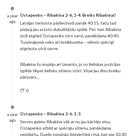
Ostapenko – Ribakina 2-6, 1-4. Breiks Ribakinai!
a year
ago
Latvijas tenisiste pārliecinoši panāk 40:15, taču tad
pieļauj jau astoto dubultkļūdu spēlē. Pēc tam Ribakina
izcili atgriež Ostapenko otro servi, panākdama 40:40.
Turpinājumā seko arī breikbumba – vēlreiz spēcīgi
atgriezta otrā serve.
Ribakina šo iespēju arī izmanto, jo no lieliskas pozīcijas
izpilda tikpat lielisku sitienu stūrī. Viņai jau divu breiku
pārsvars...
0
Ostapenko – Ribakina 2-6, 1-3
a year
ago
Serves geimu Ribakina sāk ar nu jau kārtējo eisu,
Ostapenko atbild ar spēcīgu sitienu, panākdama
neizšķirtu. Duelis turpinās līdzvērtīgā cīņā, bet pie 30:30