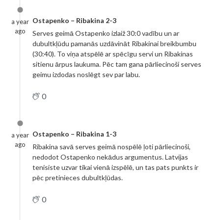
Ostapenko – Ribakina 2-3
a year
ago
Serves geimā Ostapenko izlaiž 30:0 vadību un ar
dubultkļūdu pamanās uzdāvināt Ribakinai breikbumbu
(30:40). To viņa atspēlē ar spēcīgu servi un Ribakinas
sitienu ārpus laukuma. Pēc tam gana pārliecinoši serves
geimu izdodas noslēgt sev par labu.
0
Ostapenko – Ribakina 1-3
a year
ago
Ribakina savā serves geimā nospēlē ļoti pārliecinoši,
nedodot Ostapenko nekādus argumentus. Latvijas
tenisiste uzvar tikai vienā izspēlē, un tas pats punkts ir
pēc pretinieces dubultkļūdas.
0