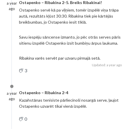
Ostapenko – Ribakina 2-5. Breiks Ribakinai!
a year
ago
Ostapenko servē kā pa viļņiem, tomēr izspēlē viņa trāpa
autā, rezultāts kļūst 30:30. Ribakina tiek pie kārtējās
breikbumbas, jo Ostapenko iesit tīklā.
Savu iespēju sāncense izmanto, jo pēc otrās serves pāris
sitienu izspēlē Ostapenko izsit bumbiņu ārpus laukuma.
Ribakina varēs servēt par uzvaru pirmajā setā.
Updated: a year ago
3
Ostapenko – Ribakina 2-4
a year
ago
Kazahstānas tenisiste pārliecinoši nosargā serve, ļaujot
Ostapenko uzvarēt tikai vienā izspēlē.
0