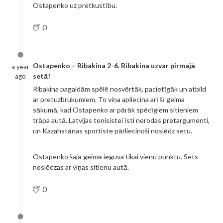
Ostapenko uz pretkustību.
0
Ostapenko – Ribakina 2-6. Ribakina uzvar pirmajā
a year
setā!
ago
Ribakina pagaidām spēlē nosvērtāk, pacietīgāk un atbild
ar pretuzbrukumiem. To viņa apliecina arī šī geima
sākumā, kad Ostapenko ar pārāk spēcīgiem sitieniem
trāpa autā. Latvijas tenisistei īsti nerodas pretargumenti,
un Kazahstānas sportiste pārliecinoši noslēdz setu.
Ostapenko šajā geimā ieguva tikai vienu punktu. Sets
noslēdzas ar viņas sitienu autā.
0