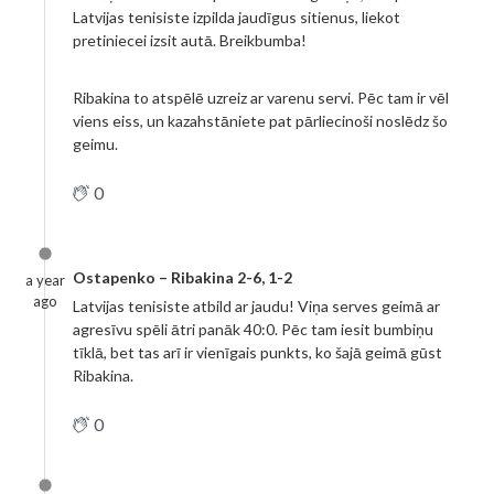
Latvijas tenisiste izpilda jaudīgus sitienus, liekot
pretiniecei izsit autā. Breikbumba!
Ribakina to atspēlē uzreiz ar varenu servi. Pēc tam ir vēl
viens eiss, un kazahstāniete pat pārliecinoši noslēdz šo
geimu.
0
Ostapenko – Ribakina 2-6, 1-2
a year
ago
Latvijas tenisiste atbild ar jaudu! Viņa serves geimā ar
agresīvu spēli ātri panāk 40:0. Pēc tam iesit bumbiņu
tīklā, bet tas arī ir vienīgais punkts, ko šajā geimā gūst
Ribakina.
0