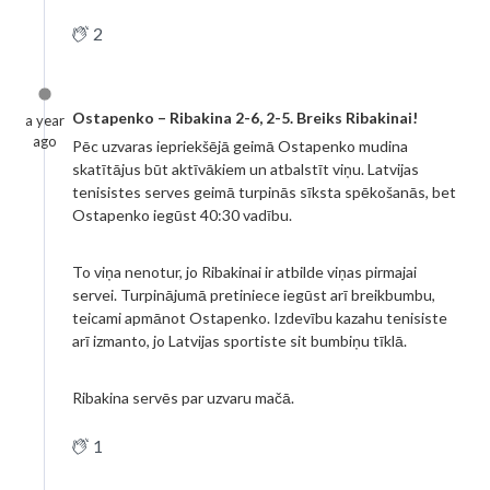
2
Ostapenko – Ribakina 2-6, 2-5. Breiks Ribakinai!
a year
ago
Pēc uzvaras iepriekšējā geimā Ostapenko mudina
skatītājus būt aktīvākiem un atbalstīt viņu. Latvijas
tenisistes serves geimā turpinās sīksta spēkošanās, bet
Ostapenko iegūst 40:30 vadību.
To viņa nenotur, jo Ribakinai ir atbilde viņas pirmajai
servei. Turpinājumā pretiniece iegūst arī breikbumbu,
teicami apmānot Ostapenko. Izdevību kazahu tenisiste
arī izmanto, jo Latvijas sportiste sit bumbiņu tīklā.
Ribakina servēs par uzvaru mačā.
1