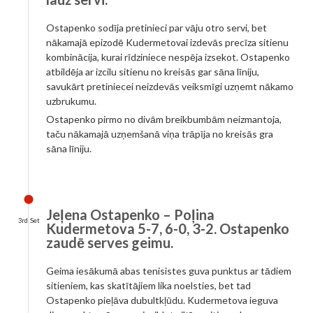
Ostapenko sodīja pretinieci par vāju otro servi, bet
nākamajā epizodē Kudermetovai izdevās precīza sitienu
kombinācija, kurai rīdziniece nespēja izsekot. Ostapenko
atbildēja ar izcilu sitienu no kreisās gar sāna līniju,
savukārt pretiniecei neizdevās veiksmīgi uzņemt nākamo
uzbrukumu.
Ostapenko pirmo no divām breikbumbām neizmantoja,
taču nākamajā uzņemšanā viņa trāpīja no kreisās gra
sāna līniju.
Jeļena Ostapenko – Poļina
3rd Set
Kudermetova 5-7, 6-0, 3-2. Ostapenko
zaudē serves geimu.
Geima iesākumā abas tenisistes guva punktus ar tādiem
sitieniem, kas skatītājiem lika noelsties, bet tad
Ostapenko pieļāva dubultkļūdu. Kudermetova ieguva