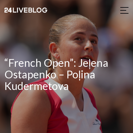
“French Open”: Jeļena
Ostapenko – Poļina
Kudermetova