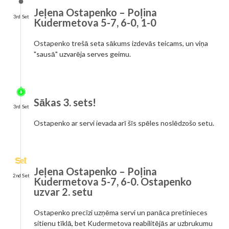
Jeļena Ostapenko – Poļina
3rd Set
Kudermetova 5-7, 6-0, 1-0
Ostapenko trešā seta sākums izdevās teicams, un viņa
"sausā" uzvarēja serves geimu.
Sākas 3. sets!
3rd Set
Ostapenko ar servi ievada arī šīs spēles noslēdzošo setu.
Jeļena Ostapenko – Poļina
2nd Set
Kudermetova 5-7, 6-0. Ostapenko
uzvar 2. setu
Ostapenko precīzi uzņēma servi un panāca pretinieces
sitienu tīklā, bet Kudermetova reabilitējās ar uzbrukumu