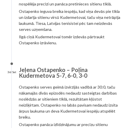
nospēlēja precīzi un panāca pretinieces sitienu tīklā.
Ostapenko ieguva breika iespēju, kad viņa devās pie tīkla
un izdarīja sitienu virsū Kudermetovai, taču viņa netrāpīja
laukumā. Tiesa, Latvijas tenisistei pēc tam neizdevās
serves uzņemšana.
Ilgā cīņā Kudermetovai tomēr izdevās pārtraukt
Ostapenko izrāvienu.
Jeļena Ostapenko – Poļina
3rd Set
Kudermetova 5-7, 6-0, 3-0
Ostapenko serves geimā izvirzījās vadībā ar 30:0, taču
nākamajās divās epizodēs nedaudz sasteigtas darbības
noslēdzās ar sitieniem tīklā, rezultātam kļūstot
neizšķirtam. Ostapenko no labās pavisam nedaudz izsita
ārpus laukuma un deva Kudermetovai iespēju atspēlēt
breiku.
Ostapenko panāca izlīdzinājumu ar precīzu sitienu