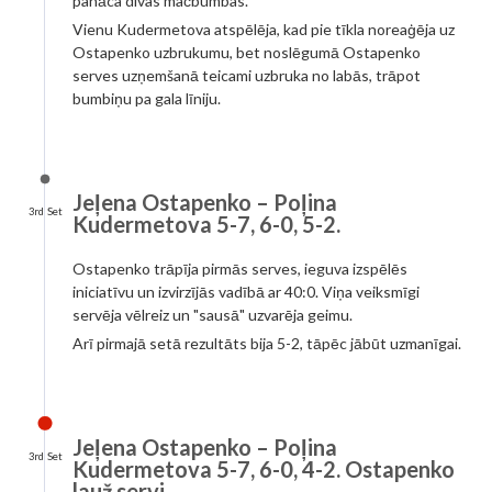
panāca divas mačbumbas.
Vienu Kudermetova atspēlēja, kad pie tīkla noreaģēja uz
Ostapenko uzbrukumu, bet noslēgumā Ostapenko
serves uzņemšanā teicami uzbruka no labās, trāpot
bumbiņu pa gala līniju.
Jeļena Ostapenko – Poļina
3rd Set
Kudermetova 5-7, 6-0, 5-2.
Ostapenko trāpīja pirmās serves, ieguva izspēlēs
iniciatīvu un izvirzījās vadībā ar 40:0. Viņa veiksmīgi
servēja vēlreiz un "sausā" uzvarēja geimu.
Arī pirmajā setā rezultāts bija 5-2, tāpēc jābūt uzmanīgai.
Jeļena Ostapenko – Poļina
3rd Set
Kudermetova 5-7, 6-0, 4-2. Ostapenko
lauž servi.