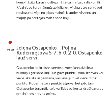
kombināciju, kuras noslēgumā teicami sita pa diagonāli.
Rīdziniece turpinājumā izpildīja ļoti viltīgu otro servi, bet
noslēgumā viņa no labās mainīja izspēles virzienu un
trāpīja pa pretējās malas sāna līniju.
Jeļena Ostapenko – Poļina
3rd Set
Kudermetova 5-7, 6-0, 2-0. Ostapenko
lauž servi
Ostapenko no kreisās serves uzņemšanā aizblieza
bumbiņu gar sāna līniju un guva punktu. Viņai izdevās vēl
viena skaista uzņemšana, kas ļāva gūt vēl vienu "tīru"
punktu. Kudermetova punktu atguva, bet pēc tam
Ostapenko turpināja teju vai lidot pa kortu, droši uzvarot
pretinieces serves geimu.