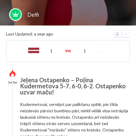
Delfi
Last Updated: a year ago
↓
1
1
Jeļena Ostapenko – Poļina
3rd Set
Kudermetova 5-7, 6-0, 6-2. Ostapenko
uzvar maču!
Kudermetovai, servējot par palikšanu spēlē, pie tīkla
neizdevās pārsist bumbiņu pāri, mirkli vēlāk viņa netrāpīja
laukumā sitienu no kreisās. Ostapenko arī neizdevās
trāpīt sitienu otrās serves uzņemšanā, bet tad
Kudermetovai "norāvās" sitiens no kreisās. Ostapenko