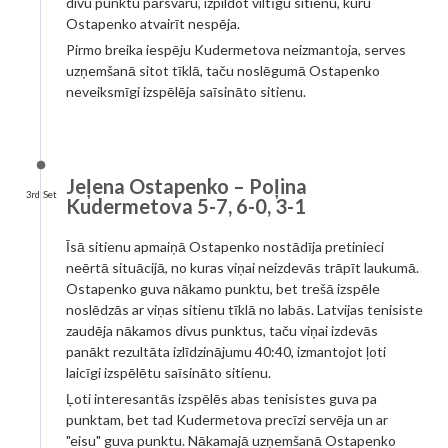
divu punktu pārsvaru, izpildot viltīgu sitienu, kuru
Ostapenko atvairīt nespēja.
Pirmo breika iespēju Kudermetova neizmantoja, serves
uzņemšanā sitot tīklā, taču noslēgumā Ostapenko
neveiksmīgi izspēlēja saīsināto sitienu.
Jeļena Ostapenko – Poļina
3rd Set
Kudermetova 5-7, 6-0, 3-1
Īsā sitienu apmaiņā Ostapenko nostādīja pretinieci
neērtā situācijā, no kuras viņai neizdevās trāpīt laukumā.
Ostapenko guva nākamo punktu, bet trešā izspēle
noslēdzās ar viņas sitienu tīklā no labās. Latvijas tenisiste
zaudēja nākamos divus punktus, taču viņai izdevās
panākt rezultāta izlīdzinājumu 40:40, izmantojot ļoti
laicīgi izspēlētu saīsināto sitienu.
Ļoti interesantās izspēlēs abas tenisistes guva pa
punktam, bet tad Kudermetova precīzi servēja un ar
"eisu" guva punktu. Nākamajā uzņemšanā Ostapenko