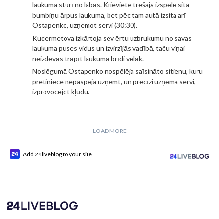
laukuma stūrī no labās. Krieviete trešajā izspēlē sita
bumbiņu ārpus laukuma, bet pēc tam autā izsita arī
Ostapenko, uzņemot servi (30:30).
Kudermetova izkārtoja sev ērtu uzbrukumu no savas
laukuma puses vidus un izvirzījās vadībā, taču viņai
neizdevās trāpīt laukumā brīdi vēlāk.
Noslēgumā Ostapenko nospēlēja saīsināto sitienu, kuru
pretiniece nepaspēja uzņemt, un precīzi uzņēma servi,
izprovocējot kļūdu.
LOAD MORE
Add 24liveblog to your site